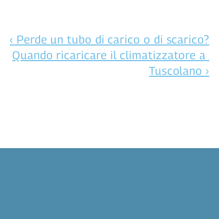
‹ Perde un tubo di carico o di scarico?
Quando ricaricare il climatizzatore a 
Tuscolano ›
Serve
un
intervento
rapido?