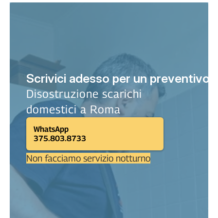
Scrivici adesso per un preventivo o
Disostruzione scarichi 
domestici a Roma
WhatsApp
375.803.8733
Non facciamo servizio notturno
Meglio una mail?
Ti ricontattiamo noi