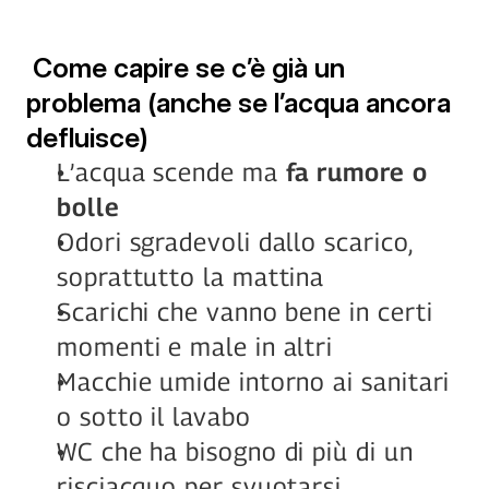
 Come capire se c’è già un 
problema (anche se l’acqua ancora 
defluisce)
L’acqua scende ma 
fa rumore o 
bolle
Odori sgradevoli dallo scarico, 
soprattutto la mattina
Scarichi che vanno bene in certi 
momenti e male in altri
Macchie umide intorno ai sanitari 
Chiama Gabri
o sotto il lavabo
375 80.38.733
WC che ha bisogno di più di un 
risciacquo per svuotarsi